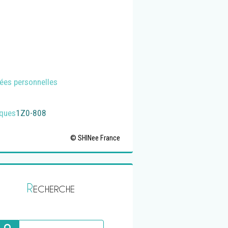
nées personnelles
iques
1Z0-808
© SHINee France
R
ECHERCHE
Recherche